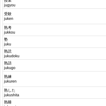
授業
jugyou
受験
juken
熟考
jukkou
塾
juku
熟読
jukudoku
熟語
jukugo
熟練
jukuren
熟した
jukushita
熟睡