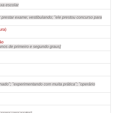
axa escolar
; prestar exame; vestibulando; "ele prestou concurso para
ura)
ão
lunos de primeiro e segundo graus]
inado"; "experimentando com muita prática"; "operário