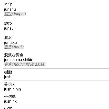
遵守
junshu
順法; junpou
純粋
junsui
潤沢
juntaku
豊富; houfu
潤沢な資金
juntaku na shikin
豊富; houfu; 財政; zaisei
樹脂
jushi
受信人
jushin nin
受信機
jushinki
受賞