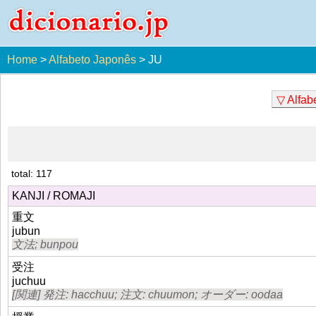
Home
>
Alfabeto Japonês
>
JU
▽ Alfab
total: 117
KANJI / ROMAJI
重文
jubun
文法; bunpou
受注
juchuu
[関連] 発注: hacchuu; 注文: chuumon; オーダー: oodaa