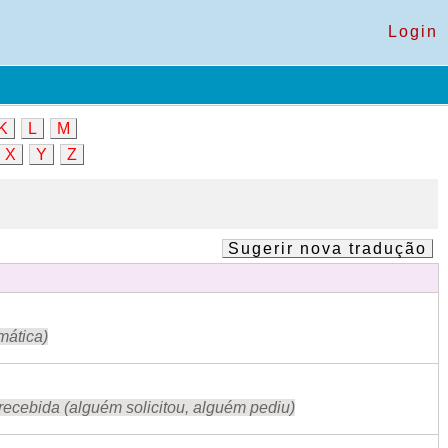
Login
K
L
M
X
Y
Z
Sugerir nova tradução
mática)
ecebida (alguém solicitou, alguém pediu)