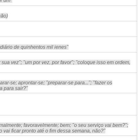
or um"
ção)
 diário de quinhentos mil ienes"
sua vez"; "um por vez, por favor"; "coloque isso em ordem,
rar-se; aprontar-se; "preparar-se para..."; "fazer os
ta para sair?"
malmente; favoravelmente; bem; "o seu serviço vai bem?";
go vai ficar pronto até o fim dessa semana, não?"