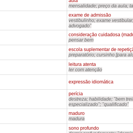
aula
mensalidade; preço da aula; t
exame de admissão
vestibulinho; exame vestibular
advogado"
consideração cuidadosa (mad
pensar bem
escola suplementar de repetiç
preparatório; cursinho [para a
leitura atenta
ler com atenção
expressão idiomática
perícia
destreza; habilidade; "bem tre
especializado"; "qualificado"
maduro
madura
sono profundo