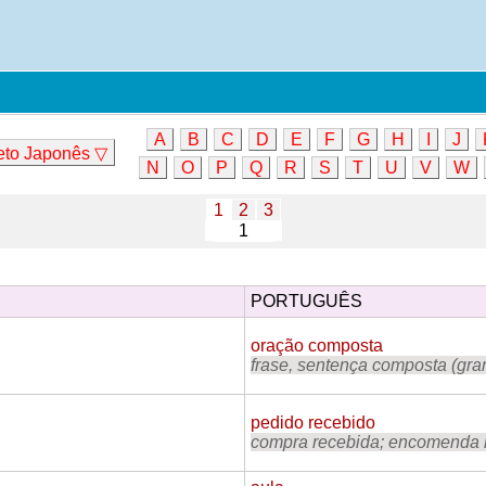
A
B
C
D
E
F
G
H
I
J
eto Japonês ▽
N
O
P
Q
R
S
T
U
V
W
1
2
3
PORTUGUÊS
oração composta
frase, sentença composta (gra
pedido recebido
compra recebida; encomenda r