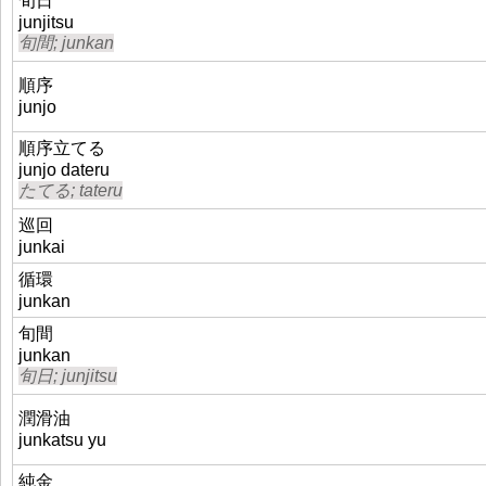
旬日
junjitsu
旬間; junkan
順序
junjo
順序立てる
junjo dateru
たてる; tateru
巡回
junkai
循環
junkan
旬間
junkan
旬日; junjitsu
潤滑油
junkatsu yu
純金