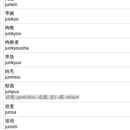
junkin
準拠
junkyo
殉教
junkyou
殉教者
junkyousha
準急
junkyuu
純毛
junmou
順風
junpuu
逆風; gyakufuu; 追風; 追い風; oikaze
巡査
junsa
巡視
junshi