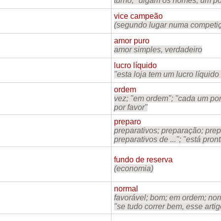
turno; "digam os nomes, um p
vice campeão
(segundo lugar numa competi
amor puro
amor simples, verdadeiro
lucro líquido
"esta loja tem um lucro líquido
ordem
vez; "em ordem"; "cada um por 
por favor"
preparo
preparativos; preparação; prepa
preparativos de ..."; "está pron
fundo de reserva
(economia)
normal
favorável; bom; em ordem; nor
"se tudo correr bem, esse arti