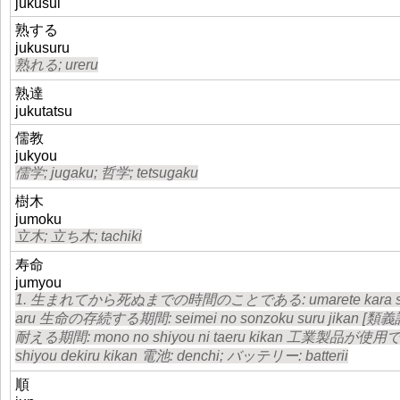
jukusui
熟する
jukusuru
熟れる; ureru
熟達
jukutatsu
儒教
jukyou
儒学; jugaku; 哲学; tetsugaku
樹木
jumoku
立木; 立ち木; tachiki
寿命
jumyou
1. 生まれてから死ぬまでの時間のことである: umarete kara shinu m
aru 生命の存続する期間: seimei no sonzoku suru jikan [類
耐える期間: mono no shiyou ni taeru kikan 工業製品が使用でき
shiyou dekiru kikan 電池: denchi; バッテリー: batterii
順