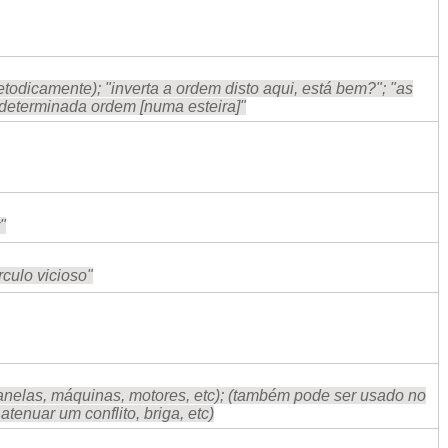
todicamente); "inverta a ordem disto aqui, está bem?"; "as
eterminada ordem [numa esteira]"
"
írculo vicioso"
, janelas, máquinas, motores, etc); (também pode ser usado no
atenuar um conflito, briga, etc)