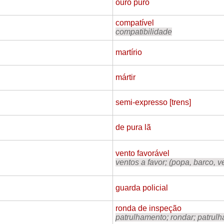
ouro puro
compatível
compatibilidade
martírio
mártir
semi-expresso [trens]
de pura lã
vento favorável
ventos a favor; (popa, barco, v
guarda policial
ronda de inspeção
patrulhamento; rondar; patrulh