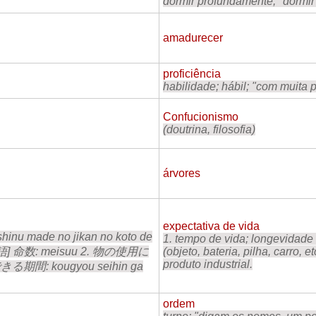
dormir profundamente; "dormi
amadurecer
proficiência
habilidade; hábil; "com muita p
Confucionismo
(doutrina, filosofia)
árvores
expectativa de vida
ade no jikan no koto de
1. tempo de vida; longevidade
義語] 命数: meisuu 2. 物の使用に
(objeto, bateria, pilha, carro,
produto industrial.
る期間: kougyou seihin ga
ordem