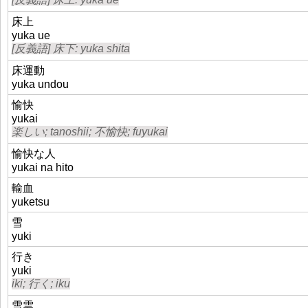
床上
yuka ue
[反義語] 床下: yuka shita
床運動
yuka undou
愉快
yukai
楽しい; tanoshii; 不愉快; fuyukai
愉快な人
yukai na hito
輸血
yuketsu
雪
yuki
行き
yuki
iki; 行く; iku
雪雲