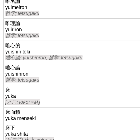
唯名論
yuimeiron
哲学; tetsugaku
唯理論
yuiriron
哲学; tetsugaku
唯心的
yuishin teki
唯心論; yuishinron; 哲学; tetsugaku
唯心論
yuishinron
哲学; tetsugaku
床
yuka
[とこ; toko; ×牀]
床面積
yuka menseki
床下
yuka shita
[反義語] 床上: yuka ue