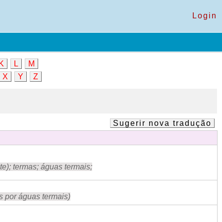
Login
K
L
M
X
Y
Z
Sugerir nova tradução
); termas; águas termais;
s por águas termais)