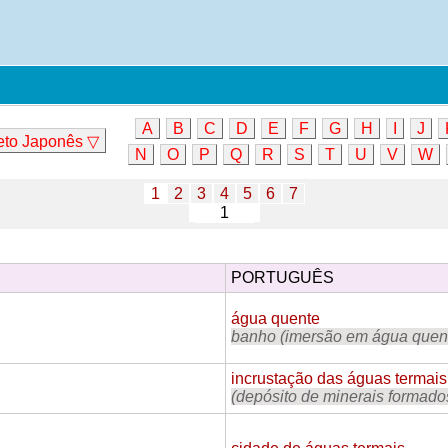
A
B
C
D
E
F
G
H
I
J
eto Japonês ▽
N
O
P
Q
R
S
T
U
V
W
1
2
3
4
5
6
7
PORTUGUÊS
água quente
banho (imersão em água quente
incrustação das águas termais
(depósito de minerais formado