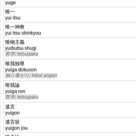
yuge
唯一
yui itsu
唯一神教
yui itsu shinkyou
唯物主義
yuibutsu shugi
哲学; tetsugaku
唯我独尊
yuiga dokuson
独り善がり; hitori yogari
唯我論
yuiga ron
哲学; tetsugaku
遺言
yuigon
遺言状
yuigon jou