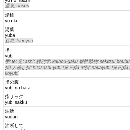
yu no machi
温泉; onsen
湯桶
yu oke
湯葉
yuba
豆乳; tounyuu
指
yubi
手: te; 足: ashi; 解剖学: kaibou-gaku 脊椎動物: sekitsui bou
指] 人差し指: hitosashi-yubi [第三指] 中指: nakayubi [第四指] 
koyubi
指の腹
yubi no hara
指サック
yubi sakku
油断
yudan
油断して