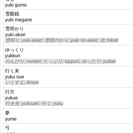
yuki gumo
雪眼鏡
yuki megane
雪明かり
yuki-akari
雪明り; yuki-akari; 雪明のかり; yuki no akari; 光; hikari
ゆっくり
yukkuri
のんびり; nonbiri; たっぷり; tappuri; ゆったり; yuttari
行く末
yuku sue
いくすえ; ikisue
行方
yukue
行き先; yukisaki; 行く; yuku
夢
yume
弓