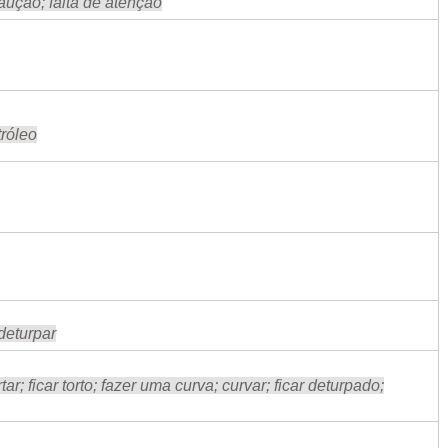
caução; falta de atenção
tróleo
 deturpar
tar; ficar torto; fazer uma curva; curvar; ficar deturpado;