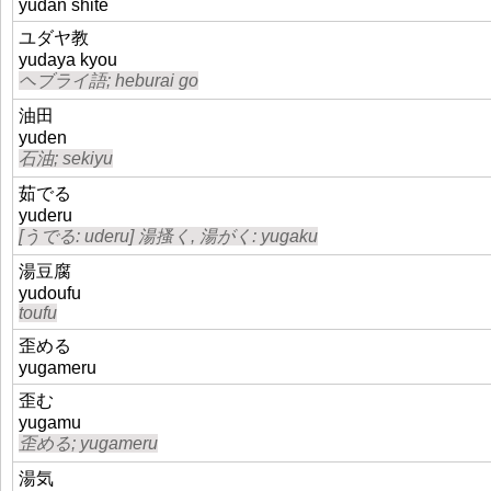
yudan shite
ユダヤ教
yudaya kyou
ヘブライ語; heburai go
油田
yuden
石油; sekiyu
茹でる
yuderu
[うでる: uderu] 湯搔く, 湯がく: yugaku
湯豆腐
yudoufu
toufu
歪める
yugameru
歪む
yugamu
歪める; yugameru
湯気