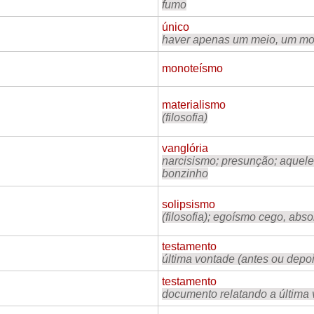
fumo
único
haver apenas um meio, um m
monoteísmo
materialismo
(filosofia)
vanglória
narcisismo; presunção; aquele
bonzinho
solipsismo
(filosofia); egoísmo cego, abso
testamento
última vontade (antes ou depoi
testamento
documento relatando a última 