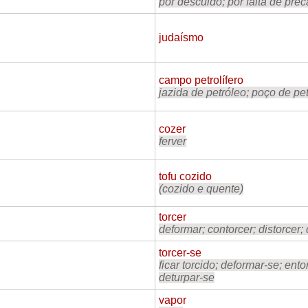
por descuido; por falta de pre
judaísmo
campo petrolífero
jazida de petróleo; poço de pe
cozer
ferver
tofu cozido
(cozido e quente)
torcer
deformar; contorcer; distorcer;
torcer-se
ficar torcido; deformar-se; entor
deturpar-se
vapor