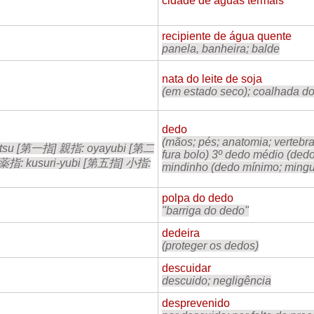
cidade de águas termais
recipiente de água quente
panela, banheira; balde
nata do leite de soja
(em estado seco); coalhada do 
dedo
(mãos; pés; anatomia; vertebra
butsu [第一指] 親指: oyayubi [第二
fura bolo) 3º dedo médio (dedo
薬指: kusuri-yubi [第五指] 小指:
mindinho (dedo mínimo; mingu
polpa do dedo
"barriga do dedo"
dedeira
(proteger os dedos)
descuidar
descuido; negligência
desprevenido