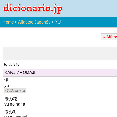
Home
>
Alfabeto Japonês
>
YU
▽ Alfab
total: 345
KANJI / ROMAJI
湯
yu
温泉; onsen
湯の花
yu no hana
湯の町