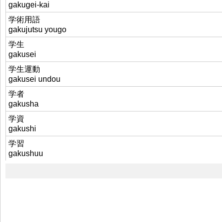
gakugei-kai
学術用語
gakujutsu yougo
学生
gakusei
学生運動
gakusei undou
学者
gakusha
学資
gakushi
学習
gakushuu