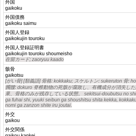
外国
gaikoku
外国債務
gaikoku saimu
外国人登録
gaikokujin touroku
外国人登録証明書
gaikokujin touroku shoumeisho
在留カード; zaoryuu kaado
骸骨
gaikotsu
[がい骨] [類義語] 骨格: kokkaku; スケルトン: sukeruton 骨: ho
髑髏: dokuro 脊椎動物の死骸が腐敗し、有機成分が消失し
果、骨格のみが残存している状態。 sekitsui-doubutsu no shi
ga fuhai shi, yuuki seibun ga shoushitsu shita kekka, kokkak
nomi ga zanzon shite iru joutai.
外交
gaikou
外交関係
gaikou kankei