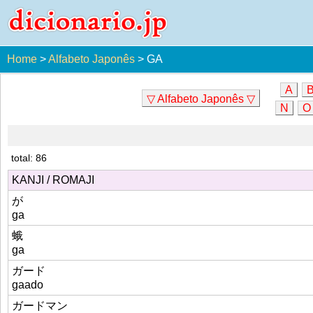
Home
>
Alfabeto Japonês
>
GA
A
▽ Alfabeto Japonês ▽
N
O
total: 86
KANJI / ROMAJI
が
ga
蛾
ga
ガード
gaado
ガードマン