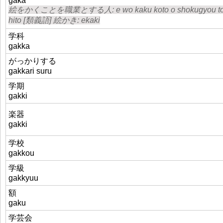
gaka
絵をかくことを職業とする人: e wo kaku koto o shokugyou to 
hito [類義語] 絵かき: ekaki
学科
gakka
がっかりする
gakkari suru
学期
gakki
楽器
gakki
学校
gakkou
学級
gakkyuu
額
gaku
学芸会