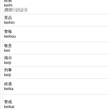
経費
keihi
費用・ひよう
景品
keihin
警報
keihou
敬意
keii
掲示
keiji
刑事
keiji
経過
keika
警戒
keikai