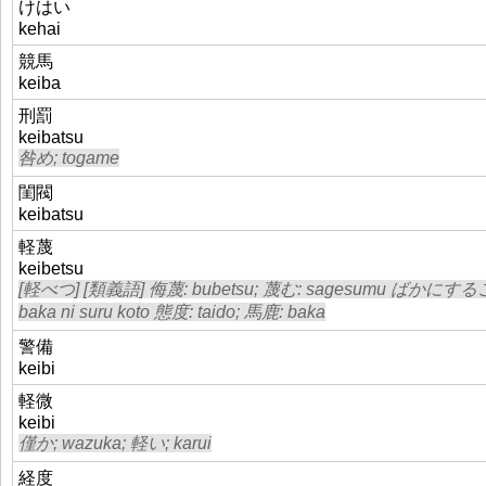
けはい
kehai
競馬
keiba
刑罰
keibatsu
咎め; togame
閨閥
keibatsu
軽蔑
keibetsu
[軽べつ] [類義語] 侮蔑: bubetsu; 蔑む: sagesumu ばかにする
baka ni suru koto 態度: taido; 馬鹿: baka
警備
keibi
軽微
keibi
僅か; wazuka; 軽い; karui
経度