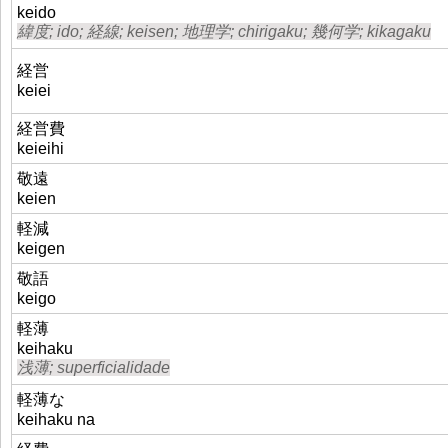
keido
緯度; ido; 経線; keisen; 地理学; chirigaku; 幾何学; kikagaku
経営
keiei
経営費
keieihi
敬遠
keien
軽減
keigen
敬語
keigo
軽薄
keihaku
浅薄; superficialidade
軽薄な
keihaku na