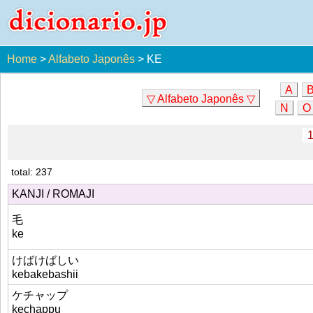
Home
>
Alfabeto Japonês
>
KE
A
▽ Alfabeto Japonês ▽
N
O
total: 237
KANJI / ROMAJI
毛
ke
けばけばしい
kebakebashii
ケチャップ
kechappu